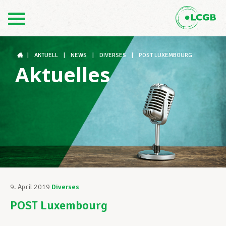
Kontakt
DE
FR
|
AKTUELL
|
NEWS
|
DIVERSES
|
POST LUXEMBOURG
Aktuelles
Der LCGB
Gewerkschaftsstrukturen
Unterstützung im Arbeitsalltag
9. April 2019
Diverses
POST Luxembourg
Ihre Rechte