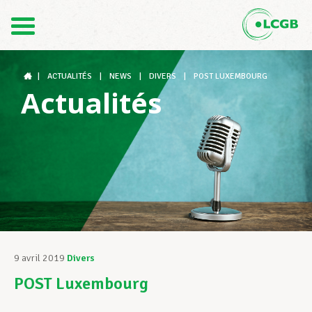
Contact
FR
DE
|
ACTUALITÉS
|
NEWS
|
DIVERS
|
POST LUXEMBOURG
Actualités
Le LCGB
Structures syndicales
Assistance au Travail
9 avril 2019
Divers
POST Luxembourg
Vos droits