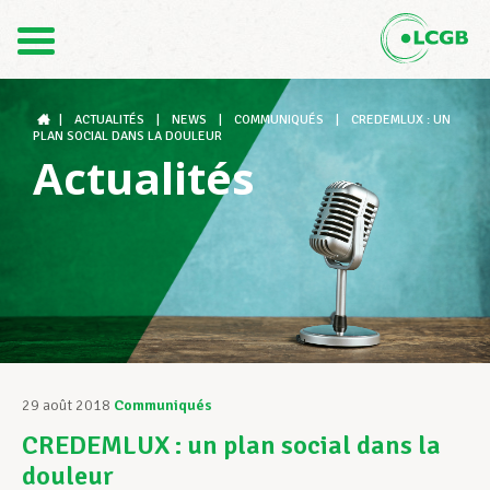
Contact
FR
DE
|
ACTUALITÉS
|
NEWS
|
COMMUNIQUÉS
|
CREDEMLUX : UN
PLAN SOCIAL DANS LA DOULEUR
Actualités
Le LCGB
Structures syndicales
Assistance au Travail
29 août 2018
Communiqués
CREDEMLUX : un plan social dans la
Vos droits
douleur