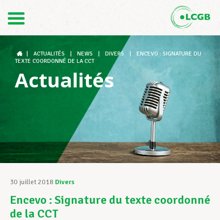
Contact
FR
DE
|
ACTUALITÉS
|
NEWS
|
DIVERS
|
ENCEVO : SIGNATURE DU
TEXTE COORDONNÉ DE LA CCT
Actualités
Le LCGB
Structures syndicales
Assistance au Travail
30 juillet 2018
Divers
Encevo : Signature du texte coordonné
Vos droits
de la CCT