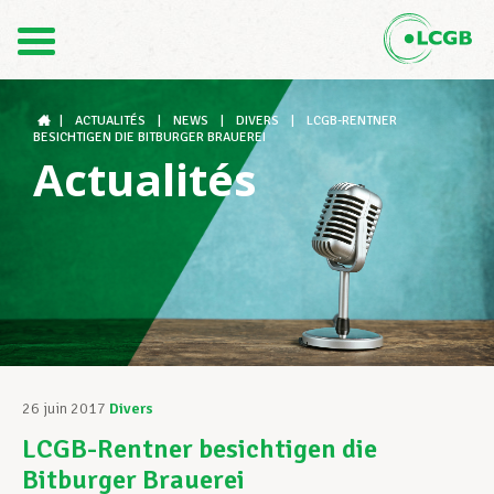
Contact
FR
DE
|
ACTUALITÉS
|
NEWS
|
DIVERS
|
LCGB-RENTNER
BESICHTIGEN DIE BITBURGER BRAUEREI
Actualités
Le LCGB
Structures syndicales
Assistance au Travail
26 juin 2017
Divers
LCGB-Rentner besichtigen die
Vos droits
Bitburger Brauerei