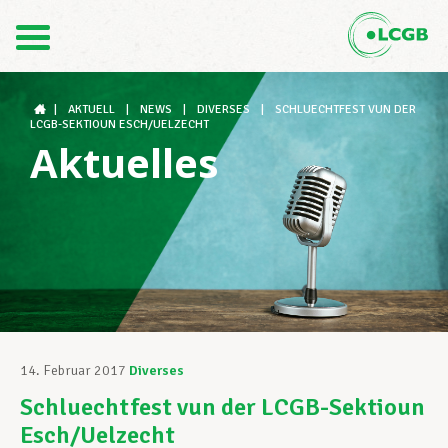
Kontakt
DE
FR
|
AKTUELL
|
NEWS
|
DIVERSES
|
SCHLUECHTFEST VUN DER
LCGB-SEKTIOUN ESCH/UELZECHT
Aktuelles
Der LCGB
Gewerkschaftsstrukturen
Unterstützung im Arbeitsalltag
14. Februar 2017
Diverses
Schluechtfest vun der LCGB-Sektioun
Ihre Rechte
Esch/Uelzecht