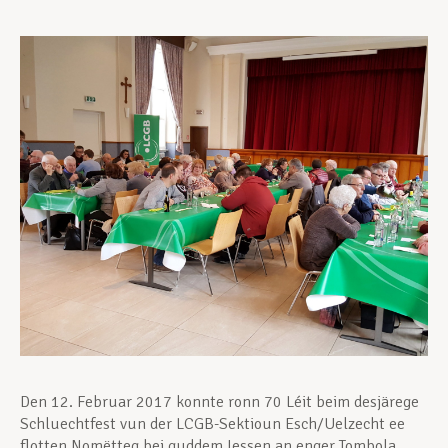
Unterstützung im Privatleben
Berufliche Weiterentwicklung
Mitglied werden
Aktuell
Den 12. Februar 2017 konnte ronn 70 Léit beim desjärege
Schluechtfest vun der LCGB-Sektioun Esch/Uelzecht ee
flotten Nomëtteg bei guddem Iessen an enger Tombola