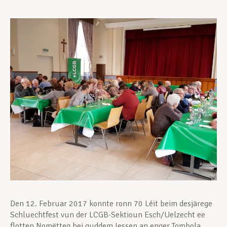
Assistance en vie privée
Développement professionnel
Devenir Membre
Actualités
Den 12. Februar 2017 konnte ronn 70 Léit beim desjärege
Schluechtfest vun der LCGB-Sektioun Esch/Uelzecht ee
flotten Nomëtteg bei guddem Iessen an enger Tombola