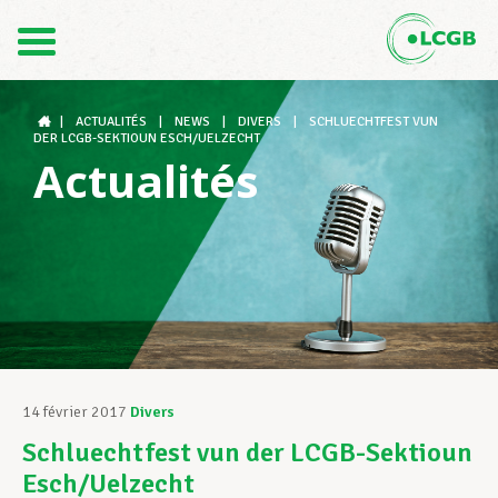
Contact
FR
DE
|
ACTUALITÉS
|
NEWS
|
DIVERS
|
SCHLUECHTFEST VUN
DER LCGB-SEKTIOUN ESCH/UELZECHT
Actualités
Le LCGB
Structures syndicales
Assistance au Travail
14 février 2017
Divers
Schluechtfest vun der LCGB-Sektioun
Vos droits
Esch/Uelzecht