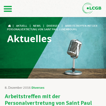
Kontakt
DE
FR
|
AKTUELL
|
NEWS
|
DIVERSES
|
ARBEITSTREFFEN MIT DER
PERSONALVERTRETUNG VON SAINT PAUL LUXEMBOURG
Aktuelles
Der LCGB
Gewerkschaftsstrukturen
Unterstützung im Arbeitsalltag
8. Dezember 2016
Diverses
Arbeitstreffen mit der
Ihre Rechte
Personalvertretung von Saint Paul