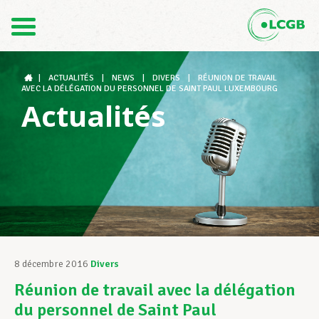
Contact
FR
DE
|
ACTUALITÉS
|
NEWS
|
DIVERS
|
RÉUNION DE TRAVAIL
AVEC LA DÉLÉGATION DU PERSONNEL DE SAINT PAUL LUXEMBOURG
Actualités
Le LCGB
Structures syndicales
Assistance au Travail
8 décembre 2016
Divers
Réunion de travail avec la délégation
Vos droits
du personnel de Saint Paul