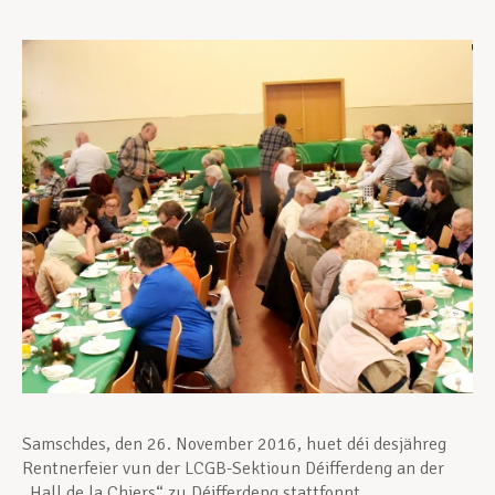
Assistance en vie privée
Développement professionnel
Devenir Membre
Actualités
Samschdes, den 26. November 2016, huet déi desjähreg
Rentnerfeier vun der LCGB-Sektioun Déifferdeng an der
„Hall de la Chiers“ zu Déifferdeng stattfonnt.