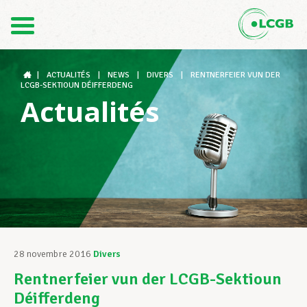
Contact
FR
DE
|
ACTUALITÉS
|
NEWS
|
DIVERS
|
RENTNERFEIER VUN DER
LCGB-SEKTIOUN DÉIFFERDENG
Actualités
Le LCGB
Structures syndicales
Assistance au Travail
28 novembre 2016
Divers
Rentnerfeier vun der LCGB-Sektioun
Vos droits
Déifferdeng