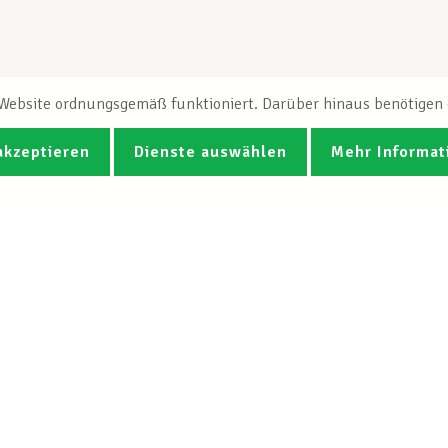
e Website ordnungsgemäß funktioniert. Darüber hinaus benötigen e
akzeptieren
Dienste auswählen
Mehr Informat
Fotos
Videos
CGB-Newsletter Spotlight abonnie