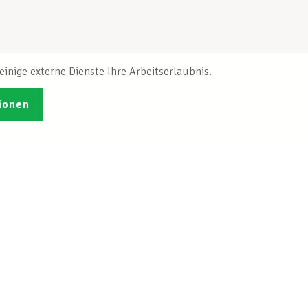
inige externe Dienste Ihre Arbeitserlaubnis.
ionen
Veröffentlichungen
Ich möchte mich
ren
registrieren