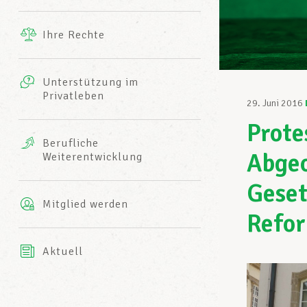
Ergänzende Leistungen
Ihre Rechte
eitbild
Fotos
Unterstützung im
Harmonie Mutuelle
Privatleben
LCGB INFO-CENTER
29. Juni 2016
Videos
Prote
Versicherung AXA
Berufliche
Team des LCGBs
Abge
Weiterentwicklung
Geset
Mitglied werden
Refor
Aktuell