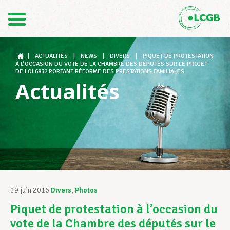
Contact
FR
DE
|
ACTUALITÉS
|
NEWS
|
DIVERS
|
PIQUET DE PROTESTATION
À L’OCCASION DU VOTE DE LA CHAMBRE DES DÉPUTÉS SUR LE PROJET
DE LOI 6832 PORTANT RÉFORME DES PRESTATIONS FAMILIALES
Actualités
Le LCGB
Structures syndicales
Assistance au Travail
29 juin 2016
Divers
,
Photos
Piquet de protestation à l’occasion du
Vos droits
vote de la Chambre des députés sur le