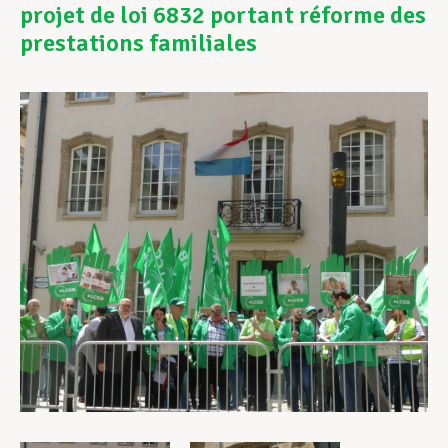
projet de loi 6832 portant réforme des
prestations familiales
Assistance en vie privée
Développement professionnel
Devenir Membre
Actualités