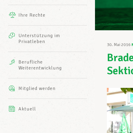
Ergänzende Leistungen
Ihre Rechte
eitbild
Fotos
Unterstützung im
Harmonie Mutuelle
Privatleben
LCGB INFO-CENTER
30. Mai 2016
Videos
Brade
Versicherung AXA
Berufliche
Team des LCGBs
Sekti
Weiterentwicklung
Mitglied werden
Aktuell