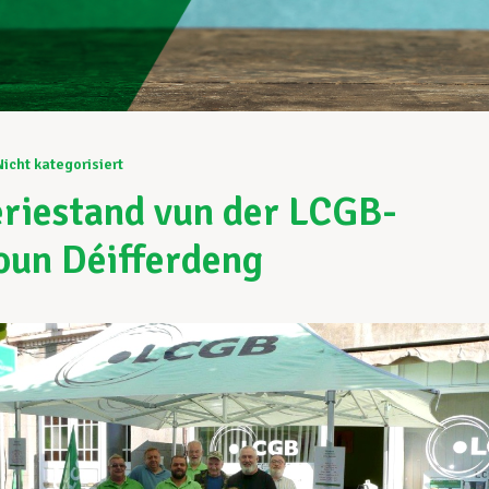
Nicht kategorisiert
riestand vun der LCGB-
oun Déifferdeng