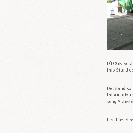
D’LCGB-Sekt
Info Stand o
De Stand kon
Informatioun
seng Aktivité
Een häerzlec