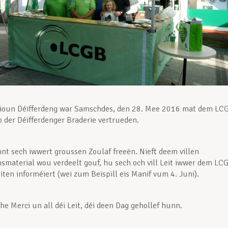
ioun Déifferdeng war Samschdes, den 28. Mee 2016 mat dem LC
p der Déifferdenger Braderie vertrueden.
nt sech iwwert groussen Zoulaf freeën. Nieft deem villen
smaterial wou verdeelt gouf, hu sech och vill Leit iwwer dem LC
iten informéiert (wei zum Beispill eis Manif vum 4. Juni).
he Merci un all déi Leit, déi deen Dag gehollef hunn.