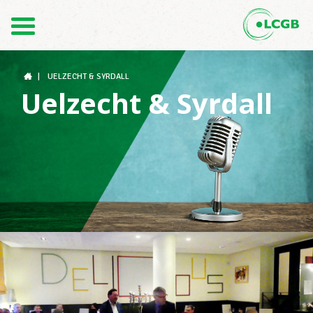
Contact
FR
DE
|
UELZECHT & SYRDALL
Uelzecht & Syrdall
Le LCGB
Structures syndicales
Assistance au Travail
Vos droits