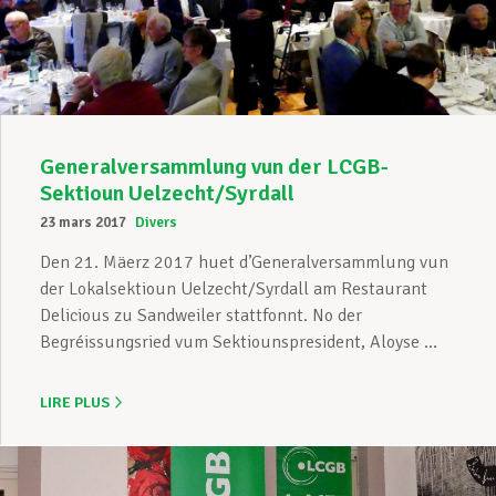
Assistance en vie privée
Développement professionnel
Generalversammlung vun der LCGB-
Sektioun Uelzecht/Syrdall
23 mars 2017
Divers
Devenir Membre
Den 21. Mäerz 2017 huet d’Generalversammlung vun
der Lokalsektioun Uelzecht/Syrdall am Restaurant
Delicious zu Sandweiler stattfonnt. No der
Actualités
Begréissungsried vum Sektiounspresident, Aloyse ...
LIRE PLUS