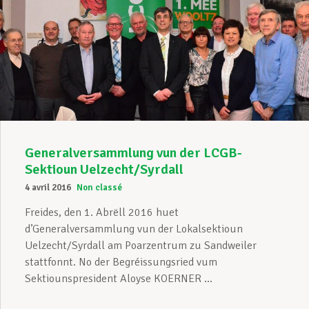
Generalversammlung vun der LCGB-
Sektioun Uelzecht/Syrdall
4 avril 2016
Non classé
Freides, den 1. Abrëll 2016 huet
d’Generalversammlung vun der Lokalsektioun
Uelzecht/Syrdall am Poarzentrum zu Sandweiler
stattfonnt. No der Begréissungsried vum
Sektiounspresident Aloyse KOERNER ...