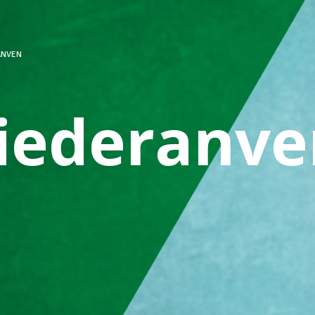
ANVEN
iederanve