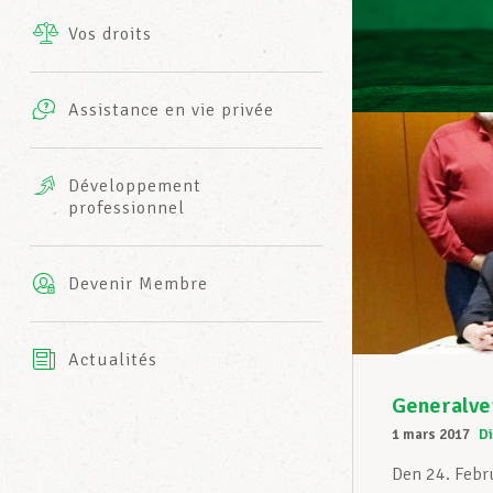
Vos droits
Prestations complémentaires
Charte
Photos
Assistance en vie privée
Harmonie Mutuelle
Bureaux INFO-CENTER
Vidéos
Développement
professionnel
Assurance AXA
L’équipe LCGB
Devenir Membre
Actualités
Generalve
1 mars 2017
Di
Den 24. Febr