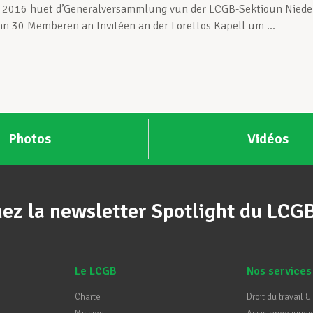
l 2016 huet d’Generalversammlung vun der LCGB-Sektioun Niede
nn 30 Memberen an Invitéen an der Lorettos Kapell um ...
Photos
Vidéos
ez la newsletter Spotlight du LCG
Le LCGB
Nos services
Charte
Droit du travail &