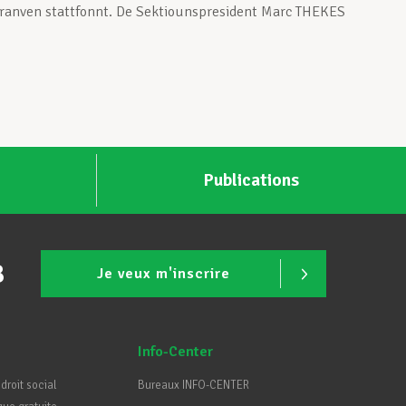
ranven stattfonnt. De Sektiounspresident Marc THEKES
Publications
B
Je veux m'inscrire
Info-Center
 droit social
Bureaux INFO-CENTER