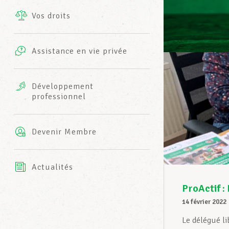
Vos droits
Prestations complémentaires
Charte
Photos
Assistance en vie privée
Harmonie Mutuelle
Bureaux INFO-CENTER
Vidéos
Développement
professionnel
Assurance AXA
L’équipe LCGB
Devenir Membre
Actualités
ProActif :
14 février 2022
Le délégué li