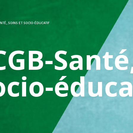
NTÉ, SOINS ET SOCIO-ÉDUCATIF
CGB-Santé,
ocio-éduca