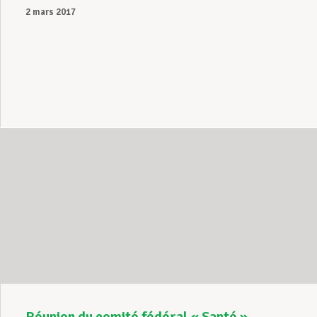
2 mars 2017
Réunion du comité fédéral « Santé »