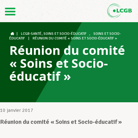
Contact
FR
DE
|
LCGB-SANTÉ, SOINS ET SOCIO-ÉDUCATIF
,
SOINS ET SOCIO-
ÉDUCATIF
|
RÉUNION DU COMITÉ « SOINS ET SOCIO-ÉDUCATIF »
Réunion du comité
Le LCGB
« Soins et Socio-
éducatif »
Structures syndicales
Assistance au Travail
10 janvier 2017
Réunion du comité « Soins et Socio-éducatif »
Vos droits