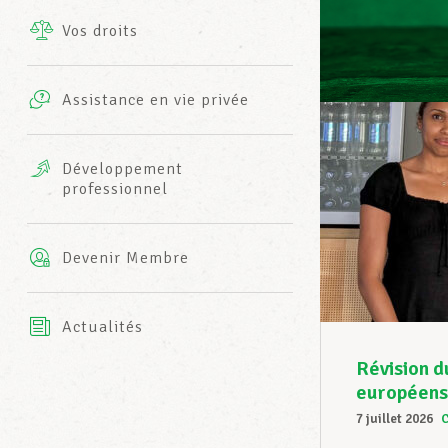
Vos droits
Prestations complémentaires
Charte
Photos
Assistance en vie privée
Harmonie Mutuelle
Bureaux INFO-CENTER
Vidéos
Développement
professionnel
Assurance AXA
L’équipe LCGB
Devenir Membre
Actualités
Révision d
européens 
7 juillet 2026