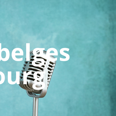
 belges
ourg