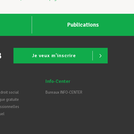
Publications
B
Je veux m'inscrire
Info-Center
 droit social
Bureaux INFO-CENTER
que gratuite
essionnelles
uel