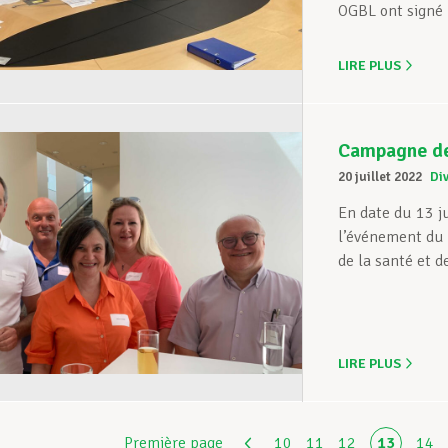
OGBL ont signé u
LIRE PLUS
Campagne de 
20 juillet 2022
Di
En date du 13 j
l’événement du 
de la santé et d
LIRE PLUS
Première page
10
11
12
13
14