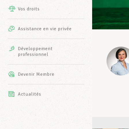
Vos droits
Prestations complémentaires
Charte
Photos
Assistance en vie privée
Harmonie Mutuelle
Bureaux INFO-CENTER
Vidéos
Développement
professionnel
Assurance AXA
L’équipe LCGB
Devenir Membre
Actualités