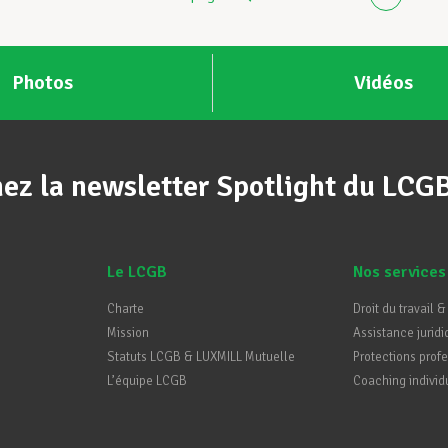
Photos
Vidéos
ez la newsletter Spotlight du LCG
Le LCGB
Nos services
Charte
Droit du travail &
Mission
Assistance juridi
Statuts LCGB & LUXMILL Mutuelle
Protections prof
L’équipe LCGB
Coaching individ