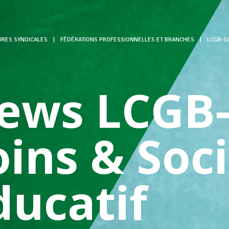
URES SYNDICALES
|
FÉDÉRATIONS PROFESSIONNELLES ET BRANCHES
|
LCGB-SA
ews LCGB-
oins & Soci
ducatif