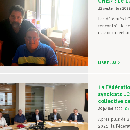
CHEM : Le L
12 septembre 202
Les délégués L
rencontrés la s
d’avoir un échan
LIRE PLUS
La Fédératio
syndicats LC
collective d
29 juillet 2022
Co
Après plus de 2
2021, la Fédéra