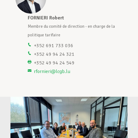
Assistance en vie privée
FORNIERI Robert
N
Membre du comité de direction - en charge de la
R
politique tarifaire
e
Développement professionnel
f
+352 691 733 036
+352 49 94 24 321
+352 49 94 24 549
Devenir Membre
rfornieri@lcgb.lu
Actualités