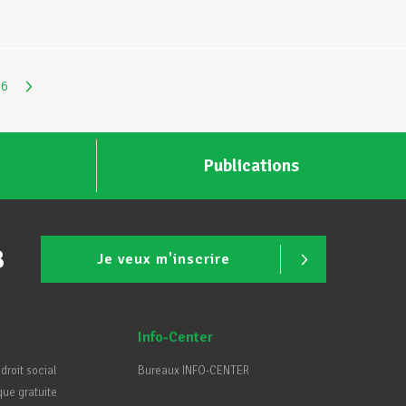
6
Publications
B
Je veux m'inscrire
Info-Center
 droit social
Bureaux INFO-CENTER
que gratuite