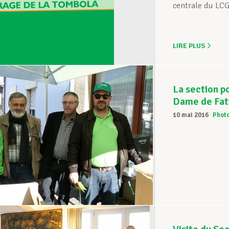
centrale du LC
LIRE PLUS
La section p
Dame de Fat
10 mai 2016
Phot