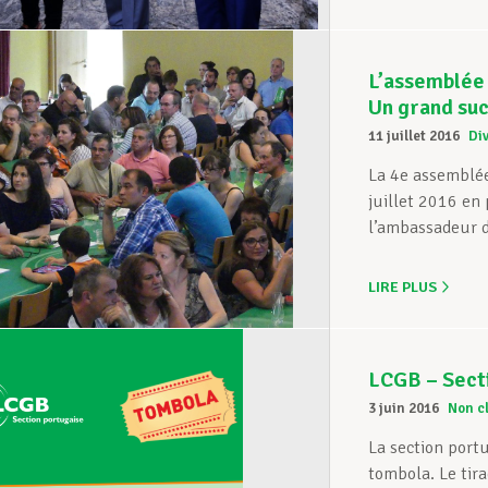
L’assemblée 
Un grand su
11 juillet 2016
Di
La 4e assemblée
juillet 2016 en
l’ambassadeur 
LIRE PLUS
LCGB – Sect
3 juin 2016
Non c
La section port
tombola. Le tira