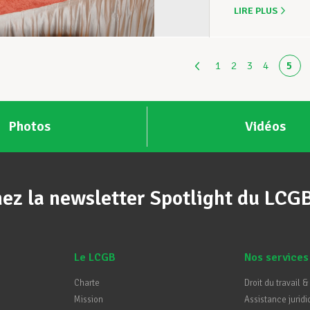
LIRE PLUS
1
2
3
4
5
Photos
Vidéos
ez la newsletter Spotlight du LCG
Le LCGB
Nos services
Charte
Droit du travail &
Mission
Assistance juridi