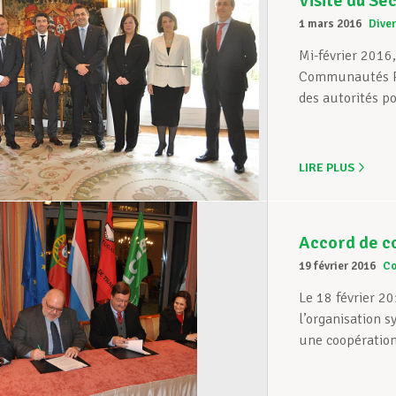
Visite du Se
1 mars 2016
Dive
Mi-février 2016,
Communautés Po
des autorités po
LIRE PLUS
Accord de co
19 février 2016
C
Le 18 février 2
l’organisation s
une coopération 