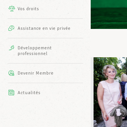
Vos droits
Prestations complémentaires
Charte
Photos
Assistance en vie privée
Harmonie Mutuelle
Bureaux INFO-CENTER
Vidéos
Développement
professionnel
Assurance AXA
L’équipe LCGB
Devenir Membre
Actualités