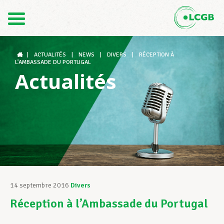
Contact
FR
DE
|
ACTUALITÉS
|
NEWS
|
DIVERS
|
RÉCEPTION À
L’AMBASSADE DU PORTUGAL
Actualités
Le LCGB
Structures syndicales
Assistance au Travail
14 septembre 2016
Divers
Réception à l’Ambassade du Portugal
Vos droits