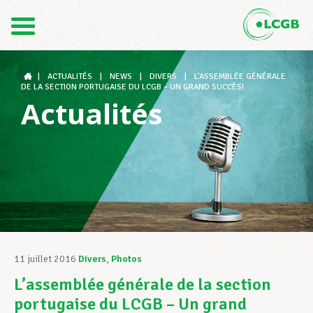
Contact
FR
DE
|
ACTUALITÉS
|
NEWS
|
DIVERS
|
L’ASSEMBLÉE GÉNÉRALE
DE LA SECTION PORTUGAISE DU LCGB – UN GRAND SUCCÈS!
Actualités
Le LCGB
Structures syndicales
Assistance au Travail
11 juillet 2016
Divers
,
Photos
L’assemblée générale de la section
Vos droits
portugaise du LCGB – Un grand