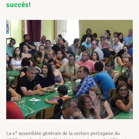
succès!
Assistance en vie privée
Développement professionnel
Devenir Membre
Actualités
e
La 4
assemblée générale de la section portugaise du