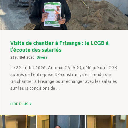
Assistance en vie privée
Développement professionnel
Visite de chantier à Frisange : le LCGB à
l’écoute des salariés
23 juillet 2026
Divers
Devenir Membre
Le 22 juillet 2026, Antonio CALADO, délégué du LCGB
auprès de l’entreprise DZ-construct, s’est rendu sur
un chantier à Frisange pour échanger avec les salariés
Actualités
sur leurs conditions de ...
LIRE PLUS