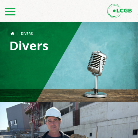
Contact
FR
DE
|
DIVERS
Divers
Le LCGB
Structures syndicales
Assistance au Travail
Vos droits