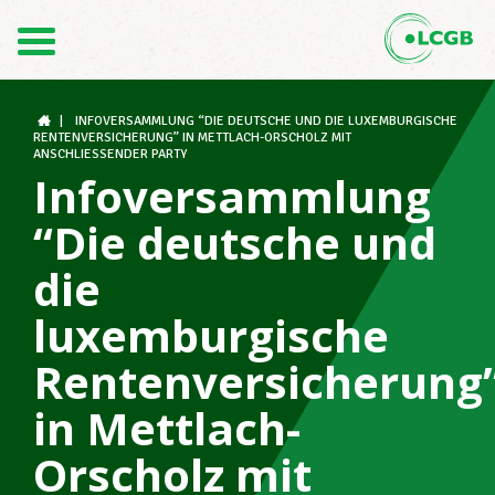
Contact
FR
DE
|
INFOVERSAMMLUNG “DIE DEUTSCHE UND DIE LUXEMBURGISCHE
RENTENVERSICHERUNG” IN METTLACH-ORSCHOLZ MIT
ANSCHLIESSENDER PARTY
Infoversammlung
Le LCGB
“Die deutsche und
die
Structures syndicales
luxemburgische
Rentenversicherung
Assistance au Travail
in Mettlach-
Orscholz mit
Vos droits