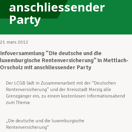
anschliessender
Party
Assistance en vie privée
Développement professionnel
21 mars 2012
Infoversammlung “Die deutsche und die
luxemburgische Rentenversicherung” in Mettlach-
Devenir Membre
Orscholz mit anschliessender Party
Der LCGB lädt in Zusammenarbeit mit der “Deutschen
Actualités
Rentenversicherung” und der Kreisstadt Merzig alle
Grenzgänger ein, zu einem kostenlosen Informationsabend
zum Thema:
„Die deutsche und die luxemburgische
Rentenversicherung“