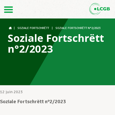
Contact
FR
DE
|
SOZIALE FORTSCHRËTT
|
SOZIALE FORTSCHRËTT N°2/2023
Soziale Fortschrëtt
n°2/2023
Le LCGB
Structures syndicales
Assistance au Travail
12 juin 2023
Soziale Fortschrëtt n°2/2023
Vos droits