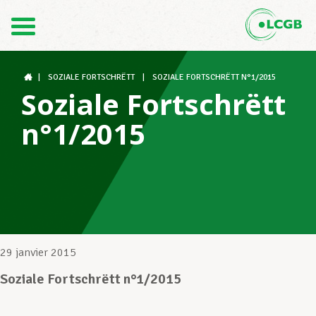
Contact
FR
DE
|
SOZIALE FORTSCHRËTT
|
SOZIALE FORTSCHRËTT N°1/2015
Soziale Fortschrëtt
n°1/2015
Le LCGB
Structures syndicales
Assistance au Travail
29 janvier 2015
Soziale Fortschrëtt n°1/2015
Vos droits