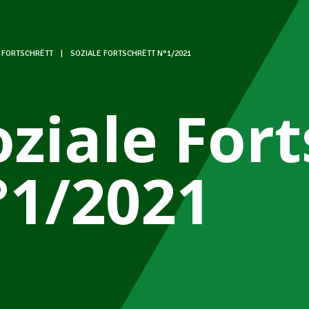
 FORTSCHRËTT
|
SOZIALE FORTSCHRËTT N°1/2021
oziale For
°1/2021