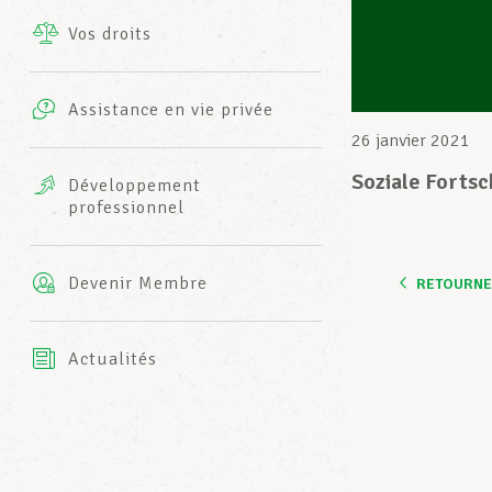
Vos droits
Prestations complémentaires
Charte
Photos
Assistance en vie privée
Harmonie Mutuelle
26 janvier 2021
Bureaux INFO-CENTER
Vidéos
Soziale Forts
Développement
professionnel
Assurance AXA
L’équipe LCGB
Devenir Membre
RETOURNER
Actualités