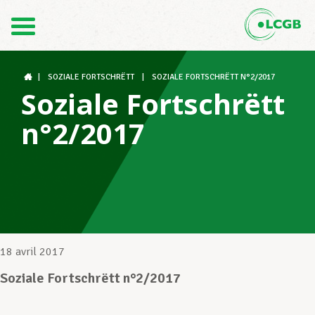
Contact
FR
DE
|
SOZIALE FORTSCHRËTT
|
SOZIALE FORTSCHRËTT N°2/2017
Soziale Fortschrëtt
n°2/2017
Le LCGB
Structures syndicales
Assistance au Travail
18 avril 2017
Soziale Fortschrëtt n°2/2017
Vos droits