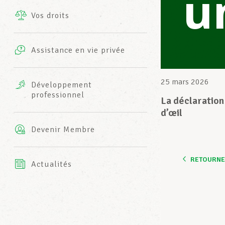
u
Vos droits
Prestations complémentaires
Charte
Photos
Assistance en vie privée
Harmonie Mutuelle
Bureaux INFO-CENTER
Vidéos
25 mars 2026
Développement
professionnel
Assurance AXA
La déclaration
L’équipe LCGB
d’œil
Devenir Membre
RETOURNER
Actualités