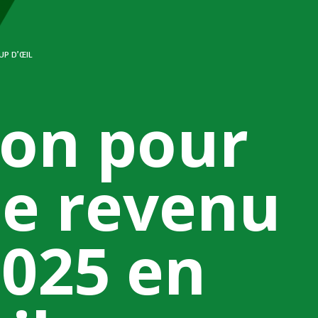
UP D’ŒIL
ion pour
le revenu
2025 en