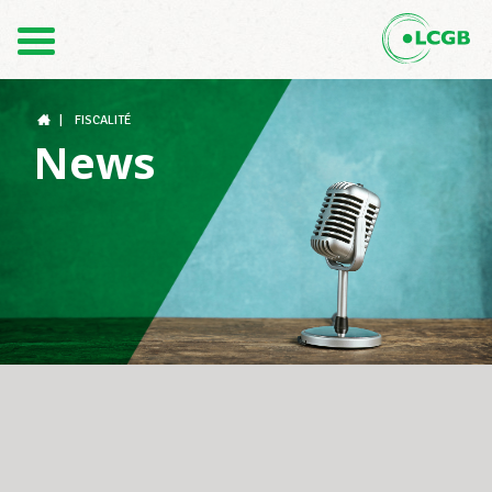
Contact
FR
DE
|
FISCALITÉ
News
Le LCGB
Structures syndicales
Assistance au Travail
Vos droits