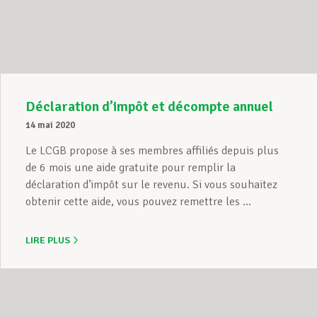
Assistance en vie privée
Développement professionnel
Déclaration d’impôt et décompte annuel
14 mai 2020
Devenir Membre
Le LCGB propose à ses membres affiliés depuis plus
de 6 mois une aide gratuite pour remplir la
déclaration d’impôt sur le revenu. Si vous souhaitez
obtenir cette aide, vous pouvez remettre les ...
Actualités
LIRE PLUS