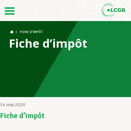
Contact
FR
DE
|
FICHE D’IMPÔT
Fiche d’impôt
Le LCGB
Structures syndicales
Assistance au Travail
14 mai 2020
Fiche d’impôt
Vos droits