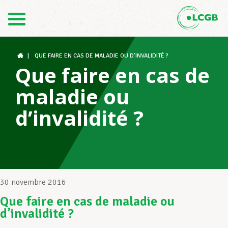
Contact
FR
DE
|
QUE FAIRE EN CAS DE MALADIE OU D’INVALIDITÉ ?
Que faire en cas de
maladie ou
Le LCGB
d’invalidité ?
Structures syndicales
Assistance au Travail
30 novembre 2016
Que faire en cas de maladie ou
d’invalidité ?
Vos droits