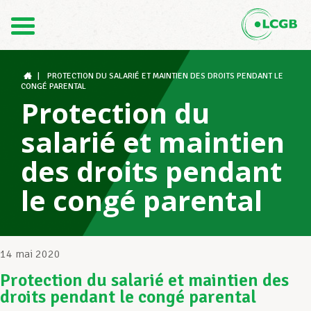
Contact
FR
DE
|
PROTECTION DU SALARIÉ ET MAINTIEN DES DROITS PENDANT LE
CONGÉ PARENTAL
Protection du
Le LCGB
salarié et maintien
des droits pendant
Structures syndicales
le congé parental
Assistance au Travail
14 mai 2020
Protection du salarié et maintien des
Vos droits
droits pendant le congé parental