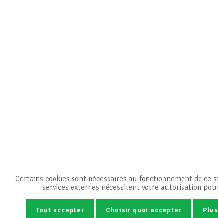
Certains cookies sont nécessaires au fonctionnement de ce si
services externes nécessitent votre autorisation pou
Tout accepter
Choisir quoi accepter
Plus