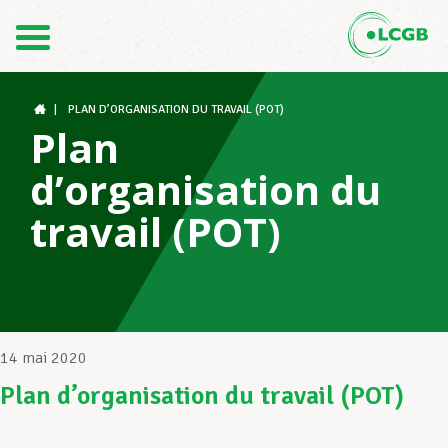
Contact
FR
DE
|
PLAN D’ORGANISATION DU TRAVAIL (POT)
Plan
d’organisation du
Le LCGB
travail (POT)
Structures syndicales
Assistance au Travail
14 mai 2020
Plan d’organisation du travail (POT)
Vos droits