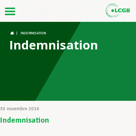
Contact
FR
DE
|
INDEMNISATION
Indemnisation
Le LCGB
Structures syndicales
Assistance au Travail
30 novembre 2016
Indemnisation
Vos droits