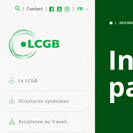
Contact
FR
DE
|
INDEMNI
Rejoignez notre équipe
ans l’entreprise
Harmonie Mutuelle
Formations
Devenez membre LCGB
Agenda
I
Statuts LCGB & LUXMILL Mutuelle
roit du travail & droit social
Procédures administratives
Bilan de compétences
Devenez membre LCGB-SESF
News
(Banques & assurances)
p
Mission
ssistance juridique gratuite
Services fiscaux du LCGB
Package CV
rands dossiers politiques
Le LCGB
Cotisations & avantages
Structures syndicales
Coopérations internationales
rotections professionnelles
ervice Senior Plus
Simulation entretien d’embauche
Publications
Assistance au Travail
Les valeurs et engagements du
Découvre TonLCGB
ssistance juridique en vie privée
Coaching individuel
oziale Fortschrëtt
LCGB