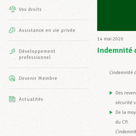
Vos droits
Prestations complémentaires
Charte
Photos
Assistance en vie privée
Harmonie Mutuelle
14 mai 2020
Bureaux INFO-CENTER
Vidéos
Indemnité 
Développement
professionnel
Assurance AXA
L’équipe LCGB
L’indemnité 
Devenir Membre
Des reven
Actualités
sécurité 
De la moy
du CP.
L’indemni