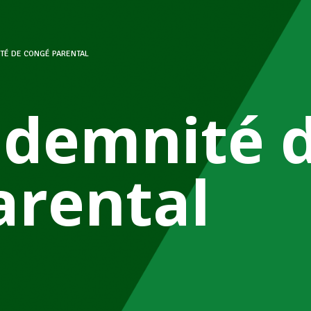
TÉ DE CONGÉ PARENTAL
ndemnité 
arental