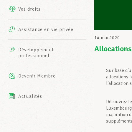
Vos droits
Prestations complémentaires
Charte
Photos
Assistance en vie privée
Harmonie Mutuelle
14 mai 2020
Bureaux INFO-CENTER
Vidéos
Allocations
Développement
professionnel
Assurance AXA
L’équipe LCGB
Sur base d’u
Devenir Membre
allocations f
l’allocation
Actualités
Découvrez le
Luxembourg, 
majoration d’
supplémentai