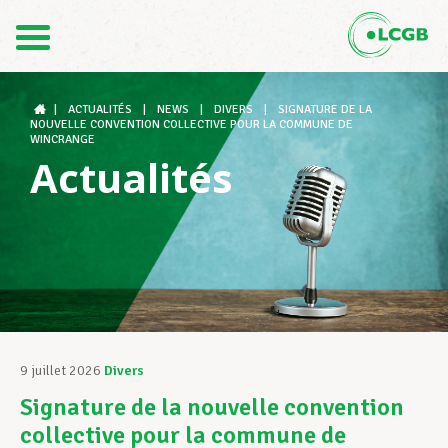
Contact
FR
DE
|
ACTUALITÉS
|
NEWS
|
DIVERS
|
SIGNATURE DE LA
NOUVELLE CONVENTION COLLECTIVE POUR LA COMMUNE DE
WINCRANGE
Actualités
Le LCGB
Structures syndicales
Assistance au Travail
9 juillet 2026
Divers
Signature de la nouvelle convention
Vos droits
collective pour la commune de