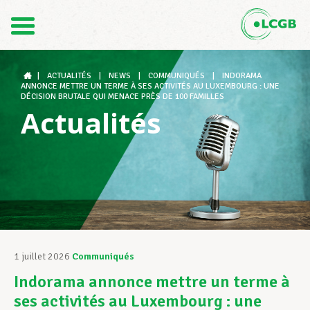
Contact
FR
DE
|
ACTUALITÉS
|
NEWS
|
COMMUNIQUÉS
|
INDORAMA
ANNONCE METTRE UN TERME À SES ACTIVITÉS AU LUXEMBOURG : UNE
DÉCISION BRUTALE QUI MENACE PRÈS DE 100 FAMILLES
Actualités
Le LCGB
Structures syndicales
Assistance au Travail
1 juillet 2026
Communiqués
Indorama annonce mettre un terme à
Vos droits
ses activités au Luxembourg : une