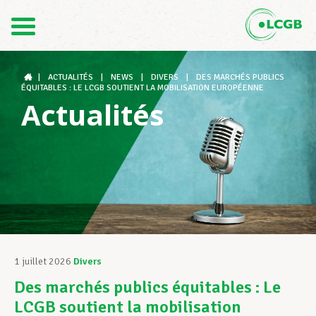
Contact
FR
DE
|
ACTUALITÉS
|
NEWS
|
DIVERS
|
DES MARCHÉS PUBLICS
ÉQUITABLES : LE LCGB SOUTIENT LA MOBILISATION EUROPÉENNE
Actualités
Le LCGB
Structures syndicales
Assistance au Travail
1 juillet 2026
Divers
Des marchés publics équitables : Le
Vos droits
LCGB soutient la mobilisation