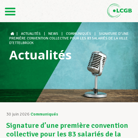
Contact
FR
DE
|
ACTUALITÉS
|
NEWS
|
COMMUNIQUÉS
|
SIGNATURE D’UNE
PREMIÈRE CONVENTION COLLECTIVE POUR LES 83 SALARIÉS DE LA VILLE
D’ETTELBRÜCK
Actualités
Le LCGB
Structures syndicales
Assistance au Travail
30 juin 2026
Communiqués
Signature d’une première convention
Vos droits
collective pour les 83 salariés de la