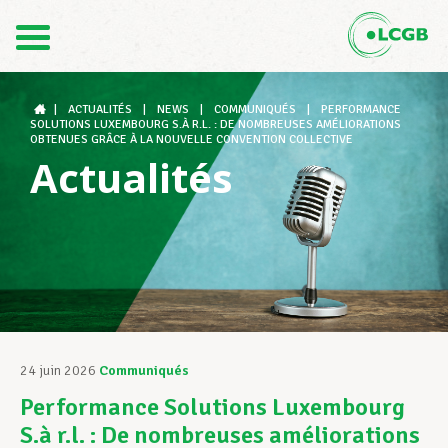
Contact
FR
DE
|
ACTUALITÉS
|
NEWS
|
COMMUNIQUÉS
|
PERFORMANCE
SOLUTIONS LUXEMBOURG S.À R.L. : DE NOMBREUSES AMÉLIORATIONS
OBTENUES GRÂCE À LA NOUVELLE CONVENTION COLLECTIVE
Actualités
Le LCGB
Structures syndicales
Assistance au Travail
24 juin 2026
Communiqués
Performance Solutions Luxembourg
Vos droits
S.à r.l. : De nombreuses améliorations