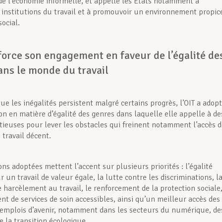
 de l’économie informelle, et appelle les États notamment à
s institutions du travail et à promouvoir un environnement propic
ocial.
force son engagement en faveur de l’égalité de
ans le monde du travail
ue les inégalités persistent malgré certains progrès, l’OIT a adop
on en matière d’égalité des genres dans laquelle elle appelle à de
tieuses pour lever les obstacles qui freinent notamment l’accès 
travail décent.
ns adoptées mettent l’accent sur plusieurs priorités : l’égalité
r un travail de valeur égale, la lutte contre les discriminations, l
e harcèlement au travail, le renforcement de la protection sociale,
t de services de soin accessibles, ainsi qu’un meilleur accès des
mplois d’avenir, notamment dans les secteurs du numérique, de
e la transition écologique.