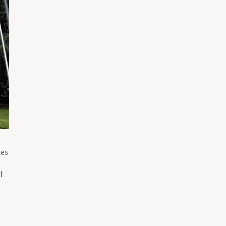
les
l