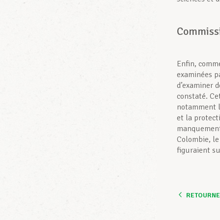
Commissi
Enfin, comme
examinées pa
d’examiner d
constaté. Ce
notamment l’
et la protect
manquements 
Colombie, le 
figuraient su
RETOURNER