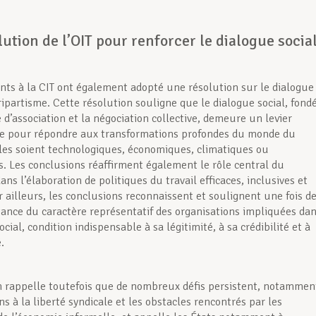
ution de l’OIT pour renforcer le dialogue socia
ants à la CIT ont également adopté une résolution sur le dialogue
tripartisme. Cette résolution souligne que le dialogue social, fond
é d’association et la négociation collective, demeure un levier
le pour répondre aux transformations profondes du monde du
elles soient technologiques, économiques, climatiques ou
s. Les conclusions réaffirment également le rôle central du
ans l’élaboration de politiques du travail efficaces, inclusives et
r ailleurs, les conclusions reconnaissent et soulignent une fois d
tance du caractère représentatif des organisations impliquées da
ocial, condition indispensable à sa légitimité, à sa crédibilité et à
.
n rappelle toutefois que de nombreux défis persistent, notammen
ons à la liberté syndicale et les obstacles rencontrés par les