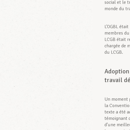
social et le 
monde du tra
L’OGBL était
membres du B
LCGB était r
chargée de m
du LCGB.
Adoption 
travail 
Un moment pa
la Conventio
texte a été a
témoignant d
d’une meille