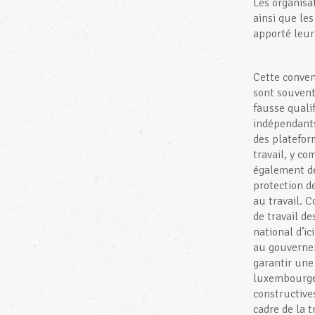
Les organis
ainsi que l
apporté leur
Cette convent
sont souvent
fausse qualif
indépendants
des platefor
travail, y co
également de
protection d
au travail. 
de travail de
national d’ic
au gouvernem
garantir une
luxembourgeo
constructive
cadre de la t