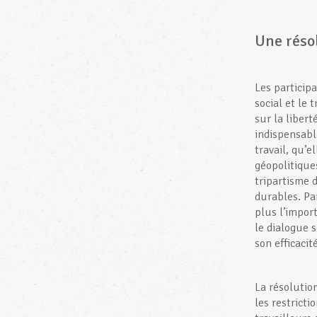
Une résol
Les particip
social et le 
sur la libert
indispensab
travail, qu’
géopolitique
tripartisme d
durables. Pa
plus l’impor
le dialogue s
son efficacité
La résolutio
les restricti