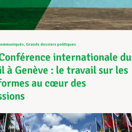
ommuniqués
,
Grands dossiers politiques
Conférence internationale du
l à Genève : le travail sur les
formes au cœur des
ssions