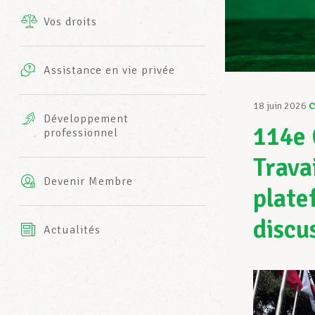
Vos droits
Prestations complémentaires
Charte
Photos
Assistance en vie privée
Harmonie Mutuelle
Bureaux INFO-CENTER
18 juin 2026
C
Vidéos
Développement
114e 
professionnel
Assurance AXA
L’équipe LCGB
Travai
Devenir Membre
plate
discu
Actualités