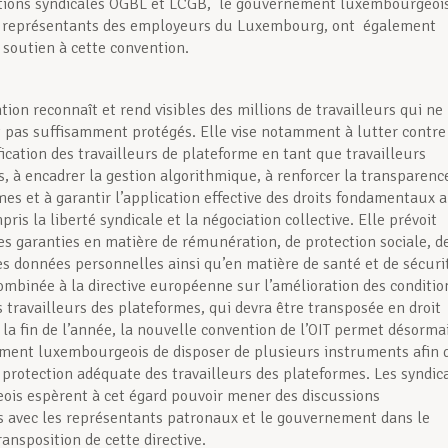
ations syndicales OGBL et LCGB, le gouvernement luxembourgeois
es représentants des employeurs du Luxembourg, ont également
 soutien à cette convention.
ion reconnaît et rend visibles des millions de travailleurs qui ne
 pas suffisamment protégés. Elle vise notamment à lutter contre
ication des travailleurs de plateforme en tant que travailleurs
, à encadrer la gestion algorithmique, à renforcer la transparenc
mes et à garantir l’application effective des droits fondamentaux 
mpris la liberté syndicale et la négociation collective. Elle prévoit
s garanties en matière de rémunération, de protection sociale, d
es données personnelles ainsi qu’en matière de santé et de sécuri
Combinée à la directive européenne sur l’amélioration des conditio
s travailleurs des plateformes, qui devra être transposée en droit
i la fin de l’année, la nouvelle convention de l’OIT permet désorma
ent luxembourgeois de disposer de plusieurs instruments afin 
 protection adéquate des travailleurs des plateformes. Les syndic
is espèrent à cet égard pouvoir mener des discussions
s avec les représentants patronaux et le gouvernement dans le
ransposition de cette directive.