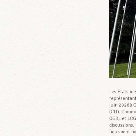
Les États mem
représentant
juin 2026à G
(CIT). Comme
OGBL et LCGB
discussions. 
figuraient n