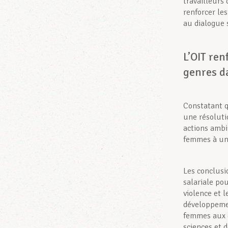
travailleurs
renforcer le
au dialogue s
L’OIT ren
genres d
Constatant q
une résoluti
actions ambi
femmes à un 
Les conclusio
salariale pou
violence et l
développemen
femmes aux e
sciences et d