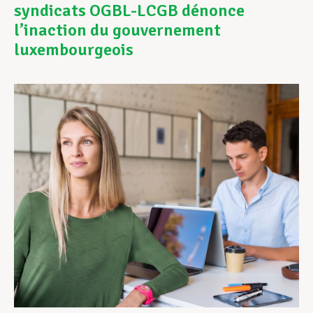
syndicats OGBL-LCGB dénonce
l’inaction du gouvernement
Assistance en vie privée
luxembourgeois
Développement professionnel
Devenir Membre
Actualités