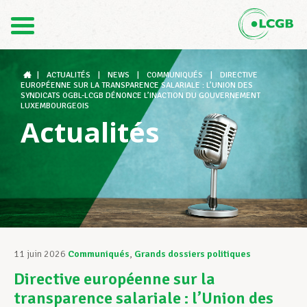
Contact
FR
DE
|
ACTUALITÉS
|
NEWS
|
COMMUNIQUÉS
|
DIRECTIVE
EUROPÉENNE SUR LA TRANSPARENCE SALARIALE : L’UNION DES
SYNDICATS OGBL-LCGB DÉNONCE L’INACTION DU GOUVERNEMENT
LUXEMBOURGEOIS
Actualités
Le LCGB
Structures syndicales
Assistance au Travail
11 juin 2026
Communiqués
,
Grands dossiers politiques
Directive européenne sur la
Vos droits
transparence salariale : l’Union des