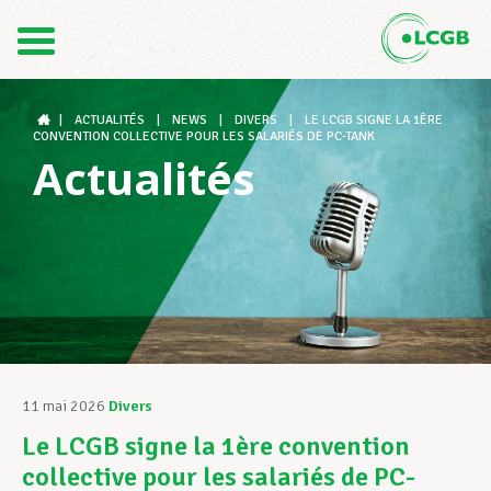
Contact
FR
DE
|
ACTUALITÉS
|
NEWS
|
DIVERS
|
LE LCGB SIGNE LA 1ÈRE
CONVENTION COLLECTIVE POUR LES SALARIÉS DE PC-TANK
Actualités
Le LCGB
Structures syndicales
Assistance au Travail
11 mai 2026
Divers
Le LCGB signe la 1ère convention
Vos droits
collective pour les salariés de PC-