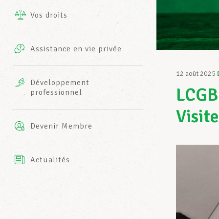
Vos droits
Prestations complémentaires
Charte
Photos
Assistance en vie privée
Harmonie Mutuelle
Bureaux INFO-CENTER
12 août 2025
Vidéos
Développement
LCGB-
professionnel
Assurance AXA
L’équipe LCGB
Visite
Devenir Membre
Actualités