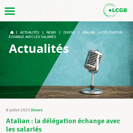
Contact
FR
DE
|
ACTUALITÉS
|
NEWS
|
DIVERS
|
ATALIAN : LA DÉLÉGATION
ÉCHANGE AVEC LES SALARIÉS
Actualités
Le LCGB
Structures syndicales
Assistance au Travail
8 juillet 2025
Divers
Atalian : la délégation échange avec
Vos droits
les salariés