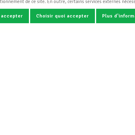
tionnement de ce site. En outre, certains services externes nécess
 accepter
Choisir quoi accepter
Plus d'inform
Photos
Vidéos
ez la newsletter Spotlight du LCG
Le LCGB
Nos services
Charte
Droit du travail &
Mission
Assistance juridi