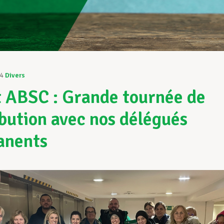
24
Divers
t ABSC : Grande tournée de
ibution avec nos délégués
anents