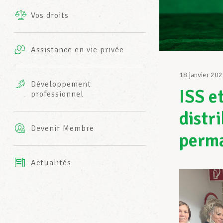
Vos droits
Prestations complémentaires
Charte
Photos
Assistance en vie privée
Harmonie Mutuelle
Bureaux INFO-CENTER
18 janvier 20
Vidéos
Développement
ISS e
professionnel
Assurance AXA
L’équipe LCGB
distr
Devenir Membre
perm
Actualités