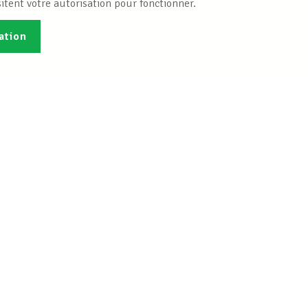
itent votre autorisation pour fonctionner.
ation
Publications
B
Je veux m'inscrire
Info-Center
 droit social
Bureaux INFO-CENTER
que gratuite